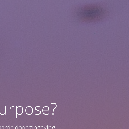
purpose?
arde door zingeving,